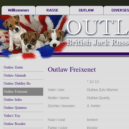
Outlaw Freixenet
Outlaw Zentis
Outlaw Alannah
* 11/ 13
Outlaw Diddley Bo
Vater / sire:
Outlaw Zulu Warrior
Outlaw Freixenet
Mutter / dame:
Outlaw Quality
Outlaw Iniko
Züchter / breeder:
A. Heller
Outlaw Quintess
Volke's Yoy
Haar / coat:
broken
Outlaw Rosalee
Farbe / color:
tricolor