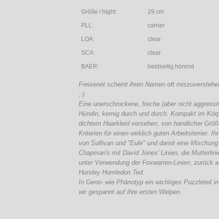
Größe / hight:
29 cm
PLL:
carrier
LOA:
clear
SCA:
clear
BAER:
beidseitig hörend
Freixenet scheint ihren Namen oft miszuverstehen
;-
)
Eine unerschrockene, freche (aber nicht aggress
Hündin, kernig durch und durch. Kompakt im Körp
dichtem Haarkleid versehen, von handlicher Größe, 
Kriterien für einen wirklich guten Arbeitsterrier. Ih
von Sullivan und "Eule" und damit eine Mischung
Chapman's mit David Jones' Linien, die Mutterlinie
unter Verwendung der Foxwarren-
Linien, zurück 
Hursley Homledon Ted.
In Geno-
wie Phänotyp ein wichtiges Puzzleteil in
wir gespannt auf ihre ersten Welpen.