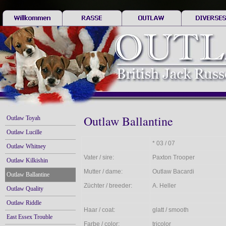
Outlaw Ballantine
Outlaw Toyah
Outlaw Lucille
* 03 / 07
Outlaw Whitney
Vater / sire:
Paxton Trooper
Outlaw Kilkishin
Mutter / dame:
Outlaw Bacardi
Outlaw Ballantine
Züchter / breeder:
A. Heller
Outlaw Quality
Outlaw Riddle
Haar / coat:
glatt / smooth
East Essex Trouble
Farbe / color:
tricolor