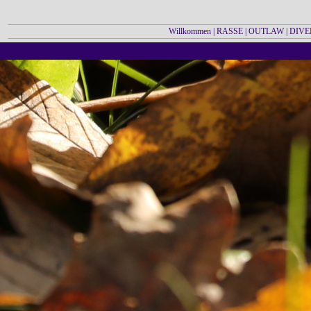
Willkommen
|
RASSE
|
OUTLAW
|
DIVE